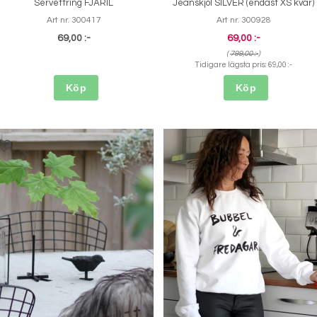
Servettring FJÄRIL
Jeanskjol SILVER (endast XS kvar)
Art nr. 300417
Art nr. 300928
69,00 :-
69,00 :-
(
799,00 :-
)
Tidigare lägsta pris:
69,00 :-
Köp
Köp