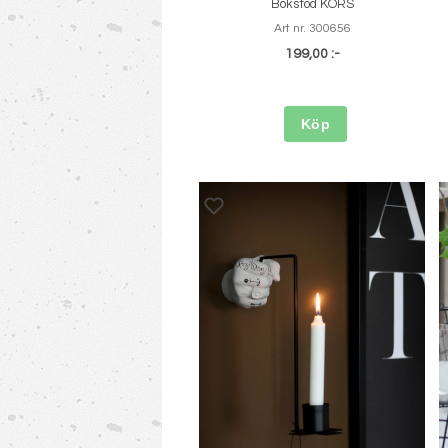
Bokstöd KORS
Art nr. 300656
199,00 :-
Köp