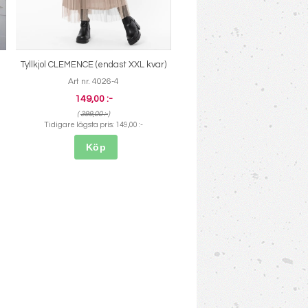
Tyllkjol CLEMENCE (endast XXL kvar)
Art nr. 4026-4
149,00 :-
(
399,00 :-
)
Tidigare lägsta pris:
149,00 :-
Köp