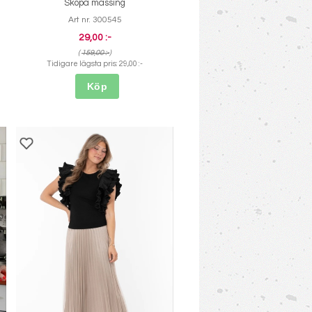
Skopa mässing
Art nr. 300545
29,00 :-
(
159,00 :-
)
Tidigare lägsta pris:
29,00 :-
Köp