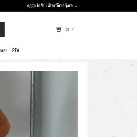
Logga in/bli återförsäljare
(0)
arer
REA