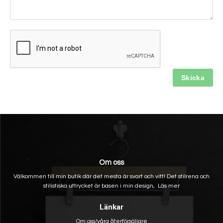
Om oss
Välkommen till min butik där det mesta är svart och vitt! Det stilrena och
stilistiska uttrycket är basen i min design,
Läs mer
Länkar
Om oss/våra återförsäljare