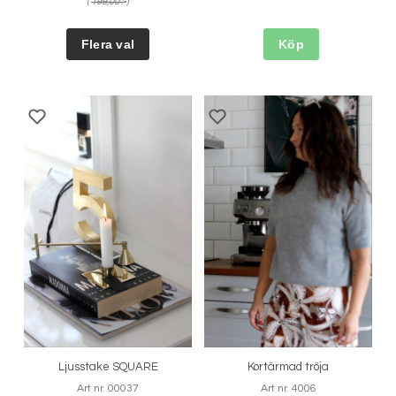
(
199,00 :-
)
Köp
Ljusstake SQUARE
Kortärmad tröja
Art nr. 00037
Art nr. 4006