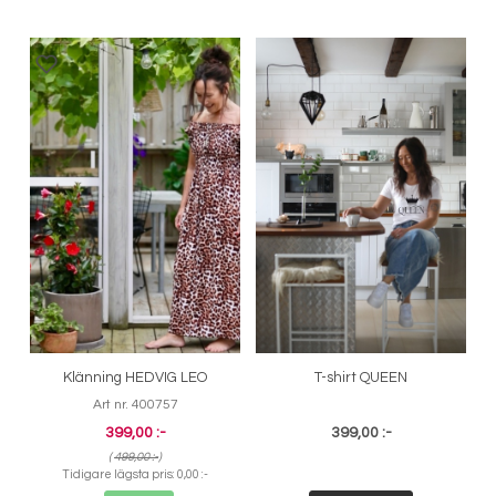
Klänning HEDVIG LEO
T-shirt QUEEN
Art nr. 400757
399,00 :-
399,00 :-
(
499,00 :-
)
Tidigare lägsta pris:
0,00 :-