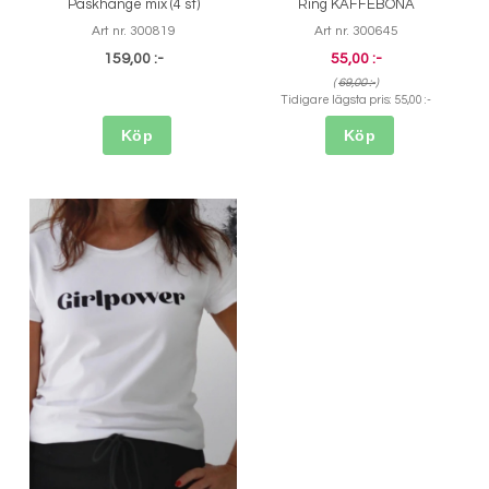
Påskhänge mix (4 st)
Ring KAFFEBÖNA
Art nr. 300819
Art nr. 300645
159,00 :-
55,00 :-
(
69,00 :-
)
Tidigare lägsta pris:
55,00 :-
Köp
Köp