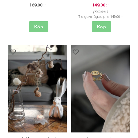
169,00 :-
149,00 :-
(
549,00 :-
)
Tidigare lägsta pris:
149,00 :-
Köp
Köp