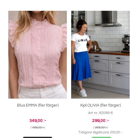
Blus EMMA (fler färger)
Kjol OLIVIA (fler färger)
Art nr. 40099-6
349,00 :-
299,00 :-
(
499,00 :-
)
(
369,00 :-
)
Tidigare lägsta pris:
299,00 :-