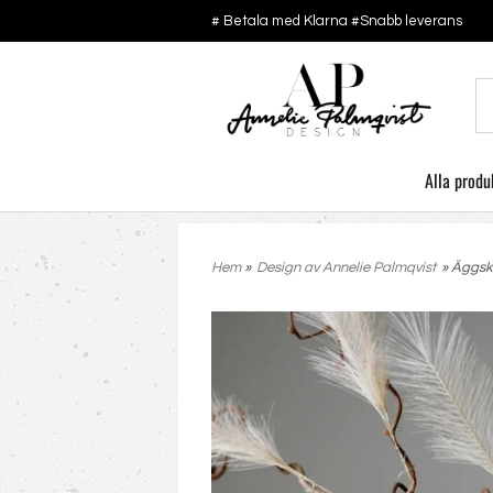
# Betala med Klarna #Snabb leverans
Alla produ
Hem
»
Design av Annelie Palmqvist
» Äggsk