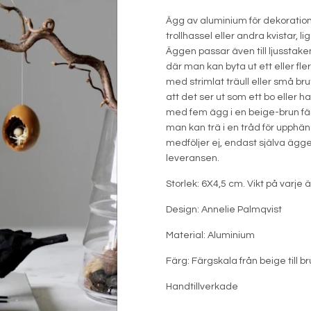
Ägg av aluminium för dekoration
trollhassel eller andra kvistar, l
Äggen passar även till ljusstak
där man kan byta ut ett eller fler
med strimlat träull eller små brut
att det ser ut som ett bo eller h
med fem ägg i en beige-brun färg
man kan trä i en tråd för upphäng
medföljer ej, endast själva äg
leveransen.
Storlek: 6X4,5 cm. Vikt på varje
Design: Annelie Palmqvist
Material: Aluminium
Färg: Färgskala från beige till br
Handtillverkade