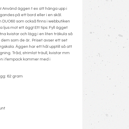
! Använd äggen t ex att hänga upp i
iggandes på ett bord eller i en skål.
en DUO60 som också finns i webbutiken
a ljus mot ett ägg! Ett tips: Fyll ägget
na kvistar och lägg i en liten träkula så
a dem som de är.. Priset avser ett set
skala. Äggen har ett hål upptill så att
ning. Tråd, strimlat träull, kvistar mm
gen i fempack kommer med i
 ägg: 62 gram
unt