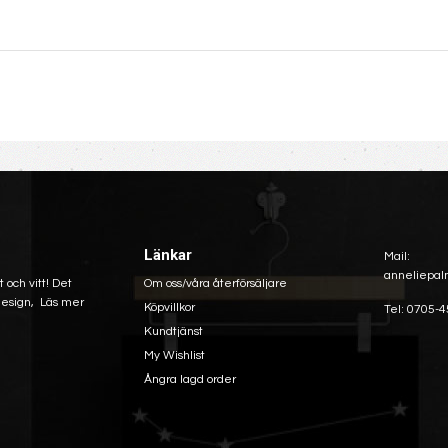
Länkar
Mail:
anneliepal
 och vitt! Det
Om oss/våra återförsäljare
 design,
Läs mer
Köpvillkor
Tel: 0705-4
Kundtjänst
My Wishlist
Ångra lagd order