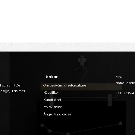
Länkar
Mail:
anneliepal
 och vitt! Det
Om oss/våra återförsäljare
 design,
Läs mer
Köpvillkor
Tel: 0705-4
Kundtjänst
My Wishlist
Ångra lagd order