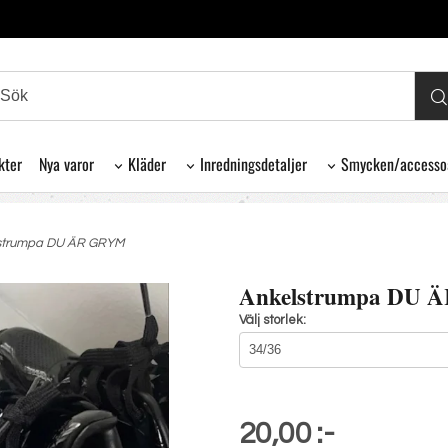
kter
Nya varor
Kläder
Inredningsdetaljer
Smycken/accesso
lstrumpa DU ÄR GRYM
Ankelstrumpa DU
Välj storlek:
20,00 :-