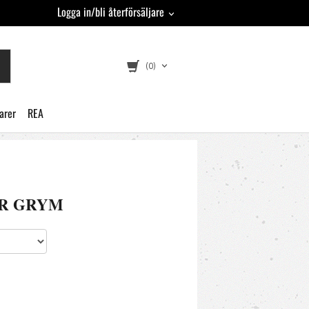
Logga in/bli återförsäljare
(0)
arer
REA
 ÄR GRYM