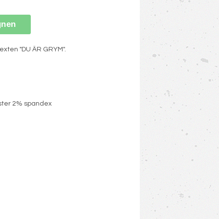
gnen
exten "DU ÄR GRYM".
ester 2% spandex