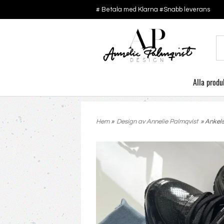
# Betala med Klarna #Snabb leverans
Alla produ
Hem
»
Design av Annelie Palmqvist
» Anke