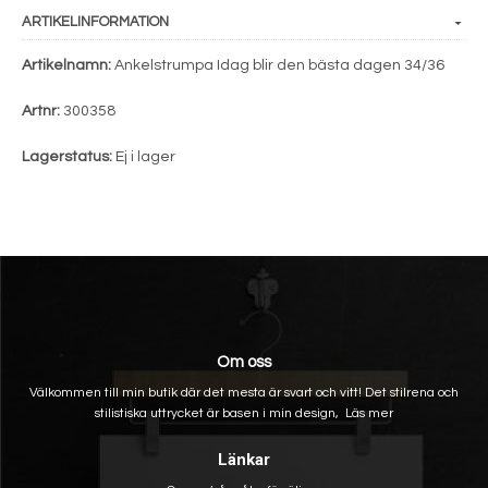
ARTIKELINFORMATION
Artikelnamn:
Ankelstrumpa Idag blir den bästa dagen 34/36
Artnr:
300358
Lagerstatus:
Ej i lager
Om oss
Välkommen till min butik där det mesta är svart och vitt! Det stilrena och
stilistiska uttrycket är basen i min design,
Läs mer
Länkar