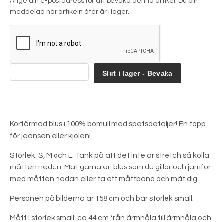
Ange din e-postadress för att bevaka denna artikel. Du blir
meddelad när artikeln åter är i lager.
Slut i lager - Bevaka
Kortärmad blus i 100% bomull med spetsdetaljer! En topp
för jeansen eller kjolen!
Storlek: S, M och L. Tänk på att det inte är stretch så kolla
måtten nedan. Mät gärna en blus som du gillar och jämför
med måtten nedan eller ta ett måttband och mät dig.
Personen på bilderna är 158 cm och bär storlek small.
Mått i storlek small: ca 44 cm från ärmhåla till ärmhåla och