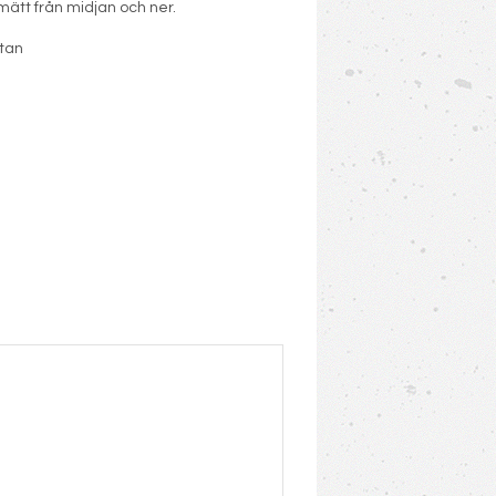
ätt från midjan och ner.
stan