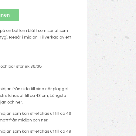
gnen
r på en botten i blått som ser ut som
yg). Resår i midjan. Tillverkad av ett
och bär storlek 36/38
djan från sida till sida när plagget
stretchas ut till ca 43 cm, Längsta
jan och ner.
idjan som kan stretchas ut till ca 46
ätt från midjan och ner.
idjan som kan stretchas ut till ca 49