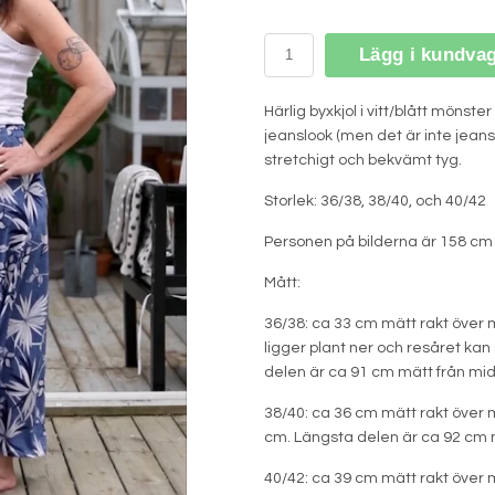
Lägg i kundva
Härlig byxkjol i vitt/blått mönste
jeanslook (men det är inte jeanst
stretchigt och bekvämt tyg.
Storlek: 36/38, 38/40, och 40/42
Personen på bilderna är 158 cm 
Mått:
36/38: ca 33 cm mätt rakt över mi
ligger plant ner och resåret kan 
delen är ca 91 cm mätt från mid
38/40: ca 36 cm mätt rakt över m
cm. Längsta delen är ca 92 cm m
40/42: ca 39 cm mätt rakt över m