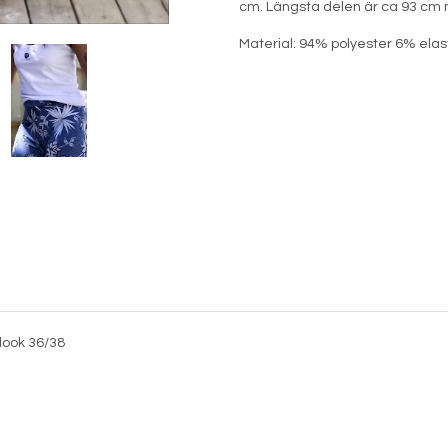
cm. Längsta delen är ca 93 cm m
Material: 94% polyester 6% ela
look 36/38