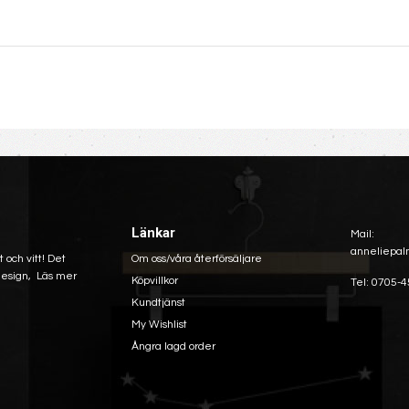
Länkar
Mail:
anneliepal
 och vitt! Det
Om oss/våra återförsäljare
 design,
Läs mer
Köpvillkor
Tel: 0705-4
Kundtjänst
My Wishlist
Ångra lagd order