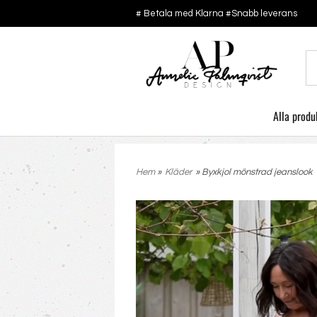
# Betala med Klarna #Snabb leverans
Alla produ
Hem
»
Kläder
» Byxkjol mönstrad jeanslook