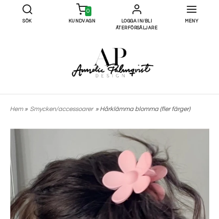
0
SÖK
KUNDVAGN
LOGGA IN/BLI
MENY
ÅTERFÖRSÄLJARE
Hem
»
Smycken/accessoarer
» Hårklämma blomma (fler färger)