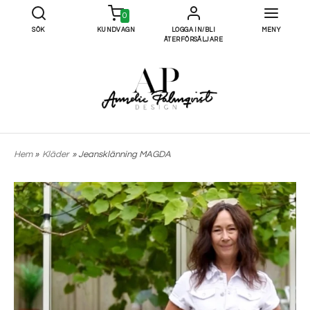
0
SÖK
KUNDVAGN
LOGGA IN/BLI
MENY
ÅTERFÖRSÄLJARE
Hem
»
Kläder
» Jeansklänning MAGDA