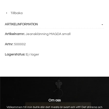
Tillbaka
ARTIKELINFORMATION
Artikelnamn:
Jeansklänning MAGDA small
Artnr:
500002
Lagerstatus:
Ej i lager
Om oss
Välkommen till min butik där det mesta är svart och vitt! Det stilrena och