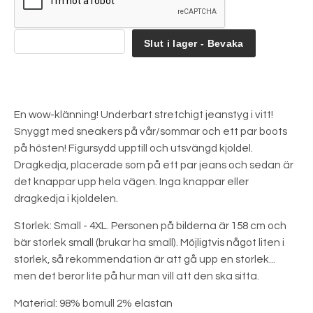
Slut i lager - Bevaka
En wow-klänning! Underbart stretchigt jeanstyg i vitt!
Snyggt med sneakers på vår/sommar och ett par boots
på hösten! Figursydd upptill och utsvängd kjoldel.
Dragkedja, placerade som på ett par jeans och sedan är
det knappar upp hela vägen. Inga knappar eller
dragkedja i kjoldelen.
Storlek: Small - 4XL. Personen på bilderna är 158 cm och
bär storlek small (brukar ha small). Möjligtvis något liten i
storlek, så rekommendation är att gå upp en storlek...
men det beror lite på hur man vill att den ska sitta.
Material: 98% bomull 2% elastan