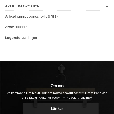
ARTIKELINFORMATION
Artikelnamn:
Jeansshorts SIRI 34
Artnr:
300997
Lagerstatus:
I lager
Om oss
Välkommen till min butik där det mesta är svart och vitt! Det stilrena och
stilistiska uttrycket är basen i min design,
Läs mer
Länkar