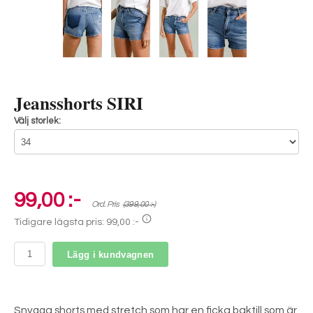
Jeansshorts SIRI
Välj storlek:
99,00 :-
Ord. Pris
(399,00 :-)
Tidigare lägsta pris:
99,00 :-
Lägg i kundvagnen
Snygga shorts med stretch som har en ficka baktill som är