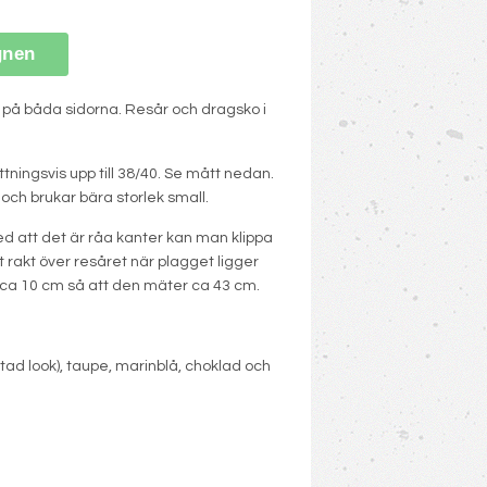
gnen
its på båda sidorna. Resår och dragsko i
tningsvis upp till 38/40. Se mått nedan.
och brukar bära storlek small.
ed att det är råa kanter kan man klippa
t rakt över resåret när plagget ligger
 ca 10 cm så att den mäter ca 43 cm.
ttad look), taupe, marinblå, choklad och