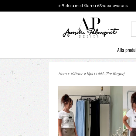
# Betala med Klarna #Snabb leverans
Alla produ
Hem
»
Kläder
» Kjol LUNA (fler färger)