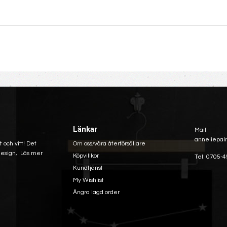
Länkar
Mail:
anneliepal
 och vitt! Det
Om oss/våra återförsäljare
 design,
Läs mer
Köpvillkor
Tel: 0705-4
Kundtjänst
My Wishlist
Ångra lagd order