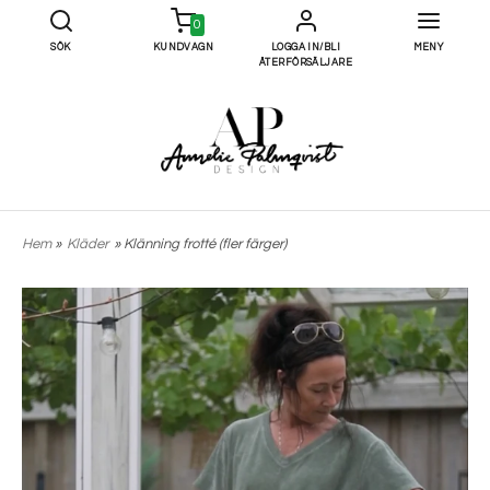
0
SÖK
KUNDVAGN
LOGGA IN/BLI
MENY
ÅTERFÖRSÄLJARE
Hem
»
Kläder
» Klänning frotté (fler färger)