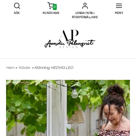
0
SÖK
KUNDVAGN
LOGGA IN/BLI
MENY
ÅTERFÖRSÄLJARE
Hem
»
Kläder
» Klänning HEDVIG LEO