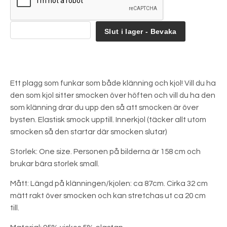
Slut i lager - Bevaka
Ett plagg som funkar som både klänning och kjol! Vill du ha
den som kjol sitter smocken över höften och vill du ha den
som klänning drar du upp den så att smocken är över
bysten. Elastisk smock upptill. Innerkjol (täcker allt utom
smocken så den startar där smocken slutar)
Storlek: One size. Personen på bilderna är 158 cm och
brukar bära storlek small.
Mått: Längd på klänningen/kjolen: ca 87cm. Cirka 32 cm
mätt rakt över smocken och kan stretchas ut ca 20 cm
till.