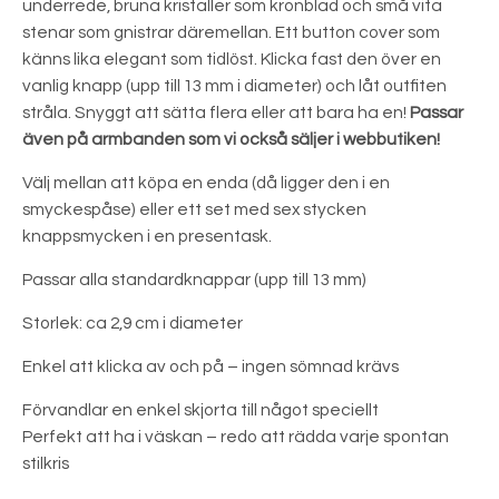
underrede, bruna kristaller som kronblad och små vita
stenar som gnistrar däremellan. Ett button cover som
känns lika elegant som tidlöst. Klicka fast den över en
vanlig knapp (upp till 13 mm i diameter) och låt outfiten
stråla. Snyggt att sätta flera eller att bara ha en!
Passar
även på armbanden som vi också säljer i webbutiken!
Välj mellan att köpa en enda (då ligger den i en
smyckespåse) eller ett set med sex stycken
knappsmycken i en presentask.
Passar alla standardknappar (upp till 13 mm)
Storlek: ca 2,9 cm i diameter
Enkel att klicka av och på – ingen sömnad krävs
Förvandlar en enkel skjorta till något speciellt
Perfekt att ha i väskan – redo att rädda varje spontan
stilkris