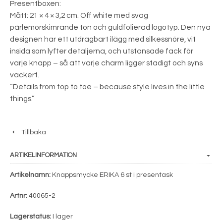
Presentboxen:
Mått: 21 × 4 × 3,2 cm. Off white med svag
pärlemorskimrande ton och guldfolierad logotyp. Den nya
designen har ett utdragbart ilägg med silkessnöre, vit
insida som lyfter detaljerna, och utstansade fack för
varje knapp – så att varje charm ligger stadigt och syns
vackert.
“Details from top to toe – because style lives in the little
things.”
Tillbaka
ARTIKELINFORMATION
Artikelnamn:
Knappsmycke ERIKA 6 st i presentask
Artnr:
40065-2
Lagerstatus:
I lager