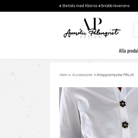
# Betala med Klarna #Snabb leverans
Alla produ
Hem
»
Accesoarer
» Knappsmycke MAJA