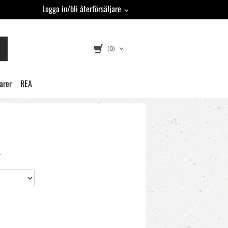
Logga in/bli återförsäljare
(0)
arer
REA
A