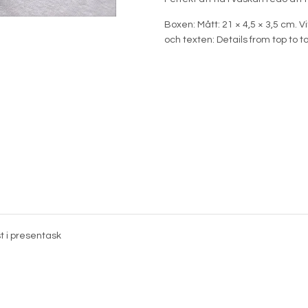
Boxen: Mått: 21 × 4,5 × 3,5 cm. V
och texten: Details from top to to
 i presentask