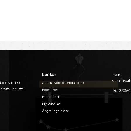
Länkar
Mail:
anneliepal
 och vitt! Det
Om oss/våra återförsäljare
 design,
Läs mer
Köpvillkor
Tel: 0705-4
Kundtjänst
My Wishlist
Ångra lagd order