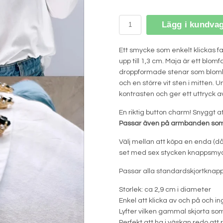
Lägg i kundva
Ett smycke som enkelt klickas f
upp till 1,3 cm. Maja är ett bl
droppformade stenar som blombl
och en större vit sten i mitten. 
kontrasten och ger ett uttryck a
En riktig button charm! Snyggt att
Passar även på armbanden som v
Välj mellan att köpa en enda (då
set med sex stycken knappsmyc
Passar alla standardskjortknappa
Storlek: ca 2,9 cm i diameter
Enkel att klicka av och på och 
Lyfter vilken gammal skjorta som
Perfekt att ha i väskan redo att 