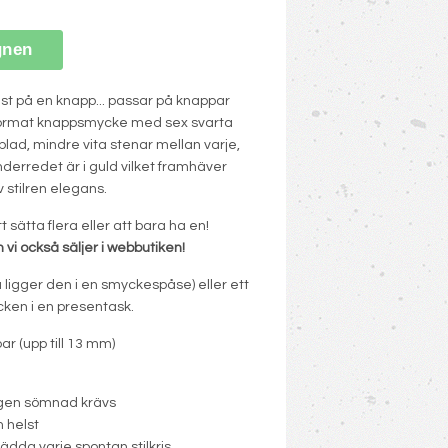
gnen
ast på en knapp... passar på knappar
omformat knappsmycke med sex svarta
ad, mindre vita stenar mellan varje,
Underredet är i guld vilket framhäver
v stilren elegans.
 sätta flera eller att bara ha en!
i också säljer i webbutiken!
 ligger den i en smyckespåse) eller ett
ken i en presentask.
r (upp till 13 mm)
ingen sömnad krävs
 helst
rädda varje spontan stilkris