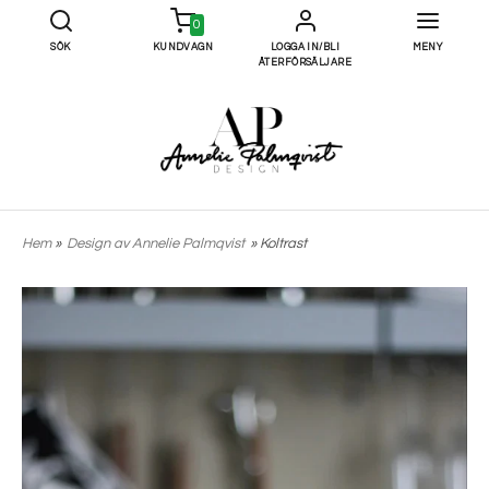
0
SÖK
KUNDVAGN
LOGGA IN/BLI
MENY
ÅTERFÖRSÄLJARE
Hem
»
Design av Annelie Palmqvist
» Koltrast