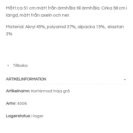
Mått:ca 51 cm mätt från ärmhåla till ärmhåla. Cirka 58 cm i
längd, mätt från axeln och ner.
Material: Akryl 45%, polyamid 37%, alpacka 15%, elastan
3%
Tillbaka
ARTIKELINFORMATION
Artikelnamn:
Kortärmad tröja grå
Artnr:
4006
Lagerstatus:
I lager