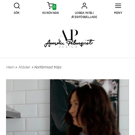
0
SÖK
KUNDVAGN
LOGGA IN/BLI
MENY
ÅTERFÖRSÄLJARE
Hem
»
Kläder
» Kortärmad tröja