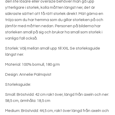
den lite lösare eller oversize behöver man gå upp
ytterligare i storlek, kolla måtten längst ner, det är
säkraste sättet att få rätt storlek direkt. Mät gärna en
tröja som du har hemma som du gillar storleken på och
jämför med måtten nedan. Personen på bilderna har
storleken small på sig och brukar ha small som storlek i
vanliga fall också.
Storlek: Välj mellan small upp till XXL Se storleksguide
längst ner.
Material: 100% bomull, 180 g/m
Design: Annelie Palmqvist
Storleksguide:
Small: Bröstvidd: 42 cm rakt över, längd från axeln och ner:
58,5 cm, ärmhåla: 18,5 cm
Medium: Bröstvidd: 44,5 cm, rakt över längd från axeln och