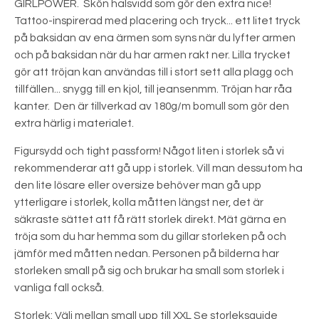
GIRLPOWER. Skön halsvidd som gör den extra nice!
Tattoo-inspirerad med placering och tryck... ett litet tryck
på baksidan av ena ärmen som syns när du lyfter armen
och på baksidan när du har armen rakt ner. Lilla trycket
gör att tröjan kan användas till i stort sett alla plagg och
tillfällen... snygg till en kjol, till jeansenmm. Tröjan har råa
kanter. Den är tillverkad av 180g/m bomull som gör den
extra härlig i materialet.
Figursydd och tight passform! Något liten i storlek så vi
rekommenderar att gå upp i storlek. Vill man dessutom ha
den lite lösare eller oversize behöver man gå upp
ytterligare i storlek, kolla måtten längst ner, det är
säkraste sättet att få rätt storlek direkt. Mät gärna en
tröja som du har hemma som du gillar storleken på och
jämför med måtten nedan. Personen på bilderna har
storleken small på sig och brukar ha small som storlek i
vanliga fall också.
Storlek: Välj mellan small upp till XXL Se storleksguide