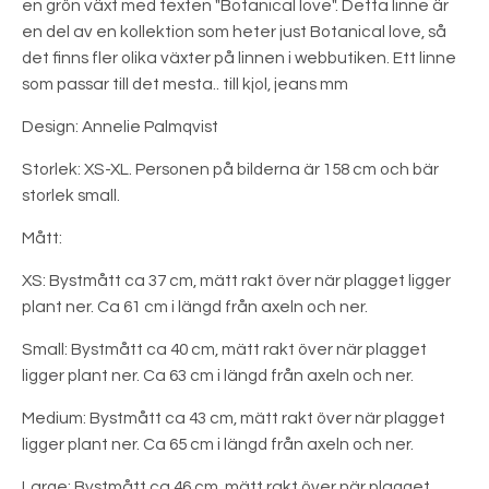
en grön växt med texten "Botanical love". Detta linne är
en del av en kollektion som heter just Botanical love, så
det finns fler olika växter på linnen i webbutiken. Ett linne
som passar till det mesta.. till kjol, jeans mm
Design: Annelie Palmqvist
Storlek: XS-XL. Personen på bilderna är 158 cm och bär
storlek small.
Mått:
XS: Bystmått ca 37 cm, mätt rakt över när plagget ligger
plant ner. Ca 61 cm i längd från axeln och ner.
Small: Bystmått ca 40 cm, mätt rakt över när plagget
ligger plant ner. Ca 63 cm i längd från axeln och ner.
Medium: Bystmått ca 43 cm, mätt rakt över när plagget
ligger plant ner. Ca 65 cm i längd från axeln och ner.
Large: Bystmått ca 46 cm, mätt rakt över när plagget