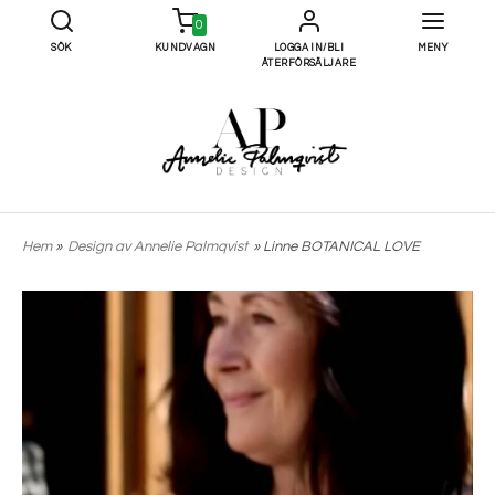
0
SÖK
KUNDVAGN
LOGGA IN/BLI
MENY
ÅTERFÖRSÄLJARE
Hem
»
Design av Annelie Palmqvist
» Linne BOTANICAL LOVE