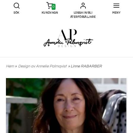
0
SÖK
KUNDVAGN
LOGGA IN/BLI
MENY
ÅTERFÖRSÄLJARE
Hem
»
Design av Annelie Palmqvist
» Linne RABARBER