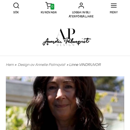
0
SÖK
KUNDVAGN
LOGGA IN/BLI
MENY
ÅTERFÖRSÄLJARE
Hem
»
Design av Annelie Palmqvist
» Linne VINDRUVOR