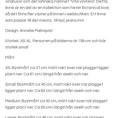
vindruvor och det latinska namnet "Vitis vinifera". Detta
linne är en del av en kollektion som heter Botanical love,
så det finns fler växter på linnen i webbutiken. Ett linne
som passar till det mesta.. till kjol, jeans mm
Design: Annelie Palmqvist
Storlek: XS-XL. Personen på bilderna är 158 cm och bär
storlek small.
Mått:
XS: Bystmått ca 37 cm, mätt rakt över när plagget ligger
plant ner. Ca 61 cm i längd från axeln och ner.
Small: Bystmått ca 40 cm, mätt rakt över när plagget
ligger plant ner. Ca 63 cm i längd från axeln och ner.
Medium: Bystmått ca 43 cm, mätt rakt över när plagget
ligger plant ner. Ca 65 cm i längd från axeln och ner.
Large: Bystmått ca 46 cm, mätt rakt över när plagget