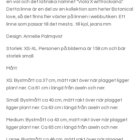
en viol och det latinska namnet "Viola X wittrockiana".
Detta linne är en del av en kollektion som heter Botanical
love, så det finns fler växter på linnen i webbutiken. Ett
linne som passar till det mesta.. till kjol, jeans mm
Design: Annelie Palmqvist
Storlek: XS-XL. Personen på bilderna är 158 cm och bär
storlek small.
Mått:
XS: Bystmått ca 37 cm, mätt rakt över när plagget ligger
plant ner. Ca 61 cm i längd från axeln och ner.
Small: Bystmått ca 40 cm, mätt rakt över när plagget
ligger plant ner. Ca 63 cm i längd från axeln och ner.
Medium: Bystmått ca 43 cm, mätt rakt över när plagget
ligger plant ner. Ca 65 cm i längd från axeln och ner.
Large: Bystmått ca 46 cm, mätt rakt över när plagget