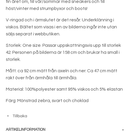
fin året om, till vår/sommar med sneakers och till
höst/vinter med strumpbyxor och boots!
V-ringad och i ärmslutet är det resår. Underklänning i
viskos. Bältet som visas i en av bilderna ingår inte utan
säljs separat i webbutiken.
Storlek: One size. Passar uppskattningsvis upp till storlek
42. Personen på bilderna är 158 cm och brukar ha small i
storlek.
Mått: ca 92 cm mätt från axeln och ner. Ca 47 cm mätt
rakt över från ärmhåla till ärmhåla.
Material: 100%polyester samt 95% viskos och 5% elastan
Färg: Mönstrad zebra, svart och choklad
Tillbaka
ARTIKELINFORMATION