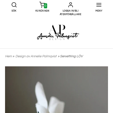
0
SÖK
KUNDVAGN
LOGGA IN/BLI
MENY
ÅTERFÖRSÄLJARE
Hem
»
Design av Annelie Palmqvist
» Servettring LÖV