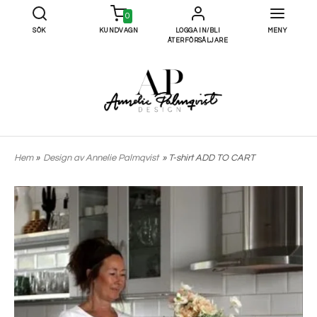
0
SÖK
KUNDVAGN
LOGGA IN/BLI
MENY
ÅTERFÖRSÄLJARE
Hem
»
Design av Annelie Palmqvist
» T-shirt ADD TO CART