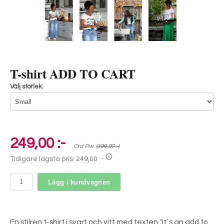
T-shirt ADD TO CART
Välj storlek:
249,00 :-
Ord. Pris
(399,00 :-)
Tidigare lägsta pris:
249,00 :-
Lägg i kundvagnen
En stilren t-shirt i svart och vitt med texten "It´s an add to