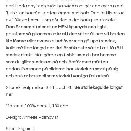
cart kinda day" och skön halsvidd som gör den extra nice!
T-shirten har råa kanter i ärmar och hals. Den är tillverkad
av 180g/m bomull som gör den extra härlig i materialet.
Den är normal i storleken MEN figursydd och tight
passform så gillar man inte att den sitter åt och vill ha den
lite lösare eller oversize behöver man gå upp i storlek,
kolla måtten längst ner, det är säkraste sättet att få rätt
storlek direkt. Mät gärna en t-shirt som du har hemma
som du gillar storleken på och jämför med måtten
nedan.
Personen på bilderna har storleken small på sig
och brukar ha small som storlek i vanliga fall också.
Storlek: Välj mellan S, M, L och XL.
Se storleksguide längst
ner.
Material: 100% bomull, 180 g/m
Design: Annelie Palmqvist
Storleksguide: