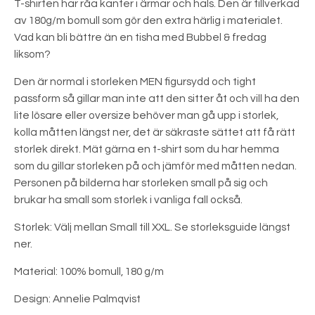
T-shirten har råa kanter i ärmar och hals. Den är tillverkad
av 180g/m bomull som gör den extra härlig i materialet.
Vad kan bli bättre än en tisha med Bubbel & fredag
liksom?
Den är normal i storleken MEN figursydd och tight
passform så gillar man inte att den sitter åt och vill ha den
lite lösare eller oversize behöver man gå upp i storlek,
kolla måtten längst ner, det är säkraste sättet att få rätt
storlek direkt. Mät gärna en t-shirt som du har hemma
som du gillar storleken på och jämför med måtten nedan.
Personen på bilderna har storleken small på sig och
brukar ha small som storlek i vanliga fall också.
Storlek: Välj mellan Small till XXL. Se storleksguide längst
ner.
Material: 100% bomull, 180 g/m
Design: Annelie Palmqvist