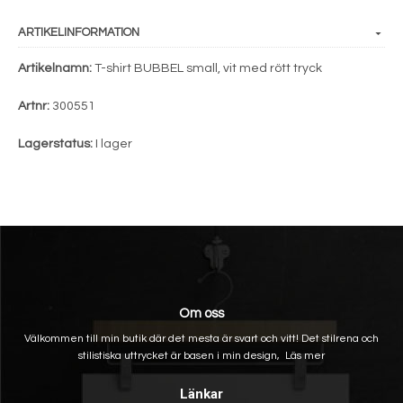
ARTIKELINFORMATION
Artikelnamn:
T-shirt BUBBEL small, vit med rött tryck
Artnr:
300551
Lagerstatus:
I lager
Om oss
Välkommen till min butik där det mesta är svart och vitt! Det stilrena och
stilistiska uttrycket är basen i min design,
Läs mer
Länkar