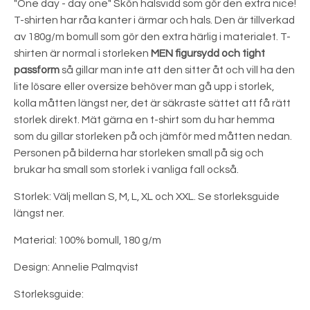
"One day - day one" Skön halsvidd som gör den extra nice!
T-shirten har råa kanter i ärmar och hals. Den är tillverkad
av 180g/m bomull som gör den extra härlig i materialet. T-
shirten är normal i storleken
MEN figursydd och tight
passform
så gillar man inte att den sitter åt och vill ha den
lite lösare eller oversize behöver man gå upp i storlek,
kolla måtten längst ner, det är säkraste sättet att få rätt
storlek direkt. Mät gärna en t-shirt som du har hemma
som du gillar storleken på och jämför med måtten nedan.
Personen på bilderna har storleken small på sig och
brukar ha small som storlek i vanliga fall också.
Storlek: Välj mellan S, M, L, XL och XXL. Se storleksguide
längst ner.
Material: 100% bomull, 180 g/m
Design: Annelie Palmqvist
Storleksguide: