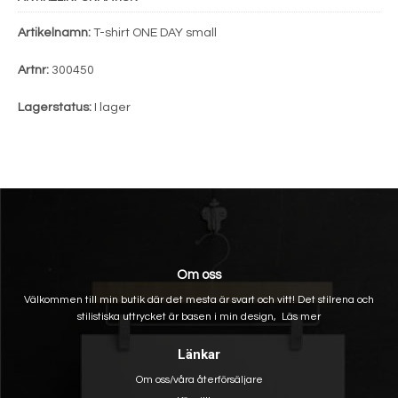
Artikelnamn:
T-shirt ONE DAY small
Artnr:
300450
Lagerstatus:
I lager
Om oss
Välkommen till min butik där det mesta är svart och vitt! Det stilrena och
stilistiska uttrycket är basen i min design,
Läs mer
Länkar
Om oss/våra återförsäljare