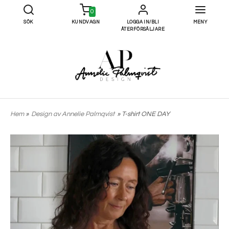
0
SÖK
KUNDVAGN
LOGGA IN/BLI
MENY
ÅTERFÖRSÄLJARE
Hem
»
Design av Annelie Palmqvist
» T-shirt ONE DAY