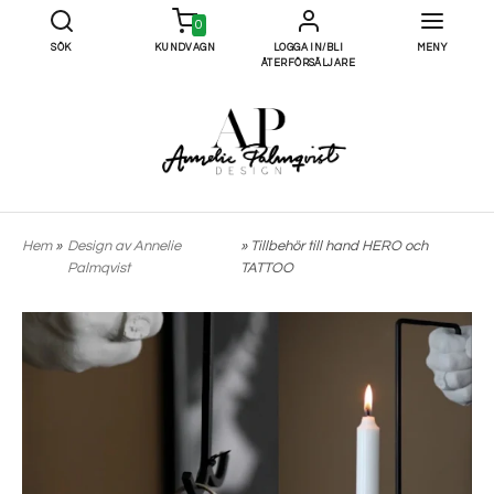
0
SÖK
KUNDVAGN
LOGGA IN/BLI
MENY
ÅTERFÖRSÄLJARE
Hem
»
Design av Annelie
» Tillbehör till hand HERO och
Palmqvist
TATTOO