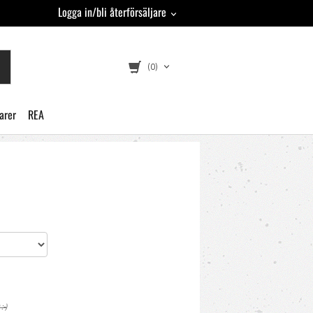
Logga in/bli återförsäljare
(0)
arer
REA
:-)