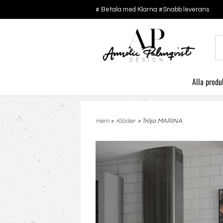
# Betala med Klarna #Snabb leverans
Alla produ
Hem
»
Kläder
» Tröja MARINA