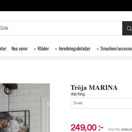
kter
Nya varor
Kläder
Inredningsdetaljer
Smycken/accesso
Tröja MARINA
Välj färg:
249,00 :-
Ord. Pris
(699,00 