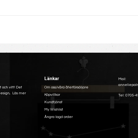
Länkar
Mail:
anneliepal
 och vitt! Det
Om oss/våra återförsäljare
 design,
Läs mer
Köpvillkor
Tel: 0705-4
Kundtjänst
My Wishlist
Ångra lagd order