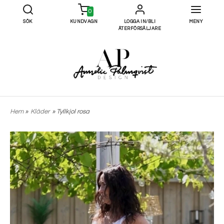
0
SÖK
KUNDVAGN
LOGGA IN/BLI
MENY
ÅTERFÖRSÄLJARE
Hem
»
Kläder
» Tyllkjol rosa