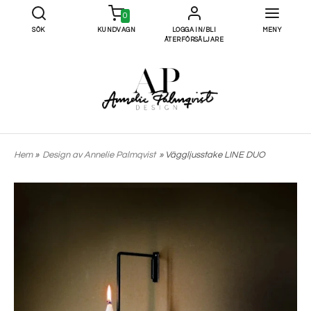
0
SÖK
KUNDVAGN
LOGGA IN/BLI
MENY
ÅTERFÖRSÄLJARE
Hem
»
Design av Annelie Palmqvist
» Väggljusstake LINE DUO