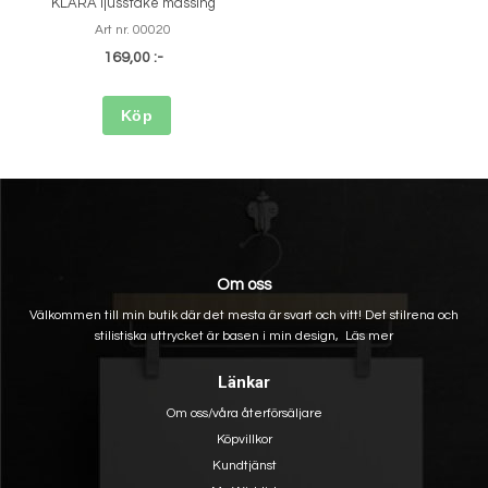
KLARA ljusstake mässing
Art nr. 00020
169,00 :-
Köp
Om oss
Välkommen till min butik där det mesta är svart och vitt! Det stilrena och
stilistiska uttrycket är basen i min design,
Läs mer
Länkar
Om oss/våra återförsäljare
Köpvillkor
Kundtjänst