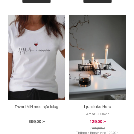
T-shirt VIN med hjärtslag
Ljusstake Hera
Art nr. 300427
399,00 :-
129,00 :-
(
329,00 :-
)
Tidigare lägsta pris:
129,00 :-