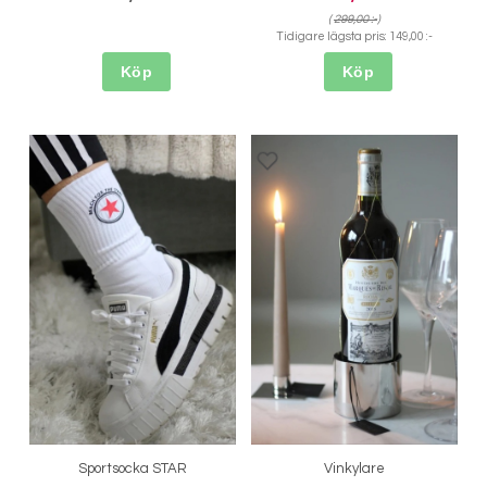
(
299,00 :-
)
Tidigare lägsta pris:
149,00 :-
Köp
Köp
Sportsocka STAR
Vinkylare