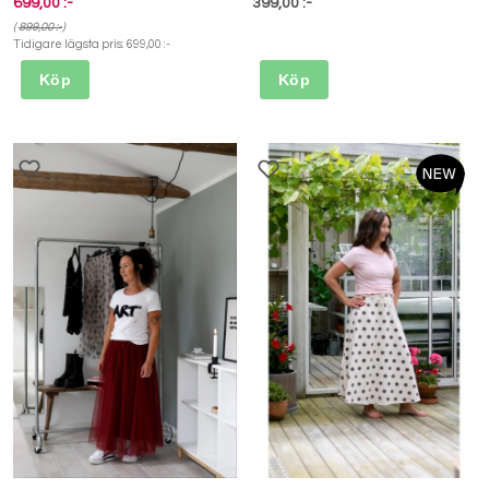
699,00 :-
399,00 :-
(
899,00 :-
)
Tidigare lägsta pris:
699,00 :-
Köp
Köp