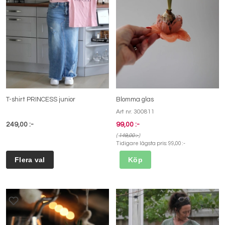
T-shirt PRINCESS junior
Blomma glas
Art nr. 300811
249,00 :-
99,00 :-
(
149,00 :-
)
Tidigare lägsta pris:
99,00 :-
Köp