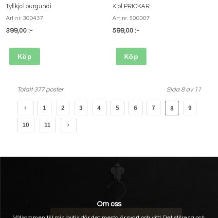
Tyllkjol burgundi
Kjol PRICKAR
Art nr. 300437
Art nr. 500007
399,00 :-
599,00 :-
Köp
Köp
Totalt 377 poster
Sida 8 av 11
1
2
3
4
5
6
7
9
8
10
11
Om oss
Välkommen till min butik där det mesta är svart och vitt! Det stilrena och