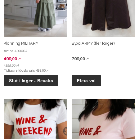
Klänning MILITARY
Byxa ARMY (fler färger)
Art nr. 400004
499,00 :-
799,00 :-
(
899,00 :-
)
Tidigare lägsta pris:
499,00 :-