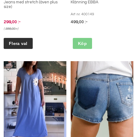
Jeans med stretch (även plus
Klänning EBBA
size)
Art nr. 400149
299,00 :-
499,00 :-
(
399,00 :-
)
Köp