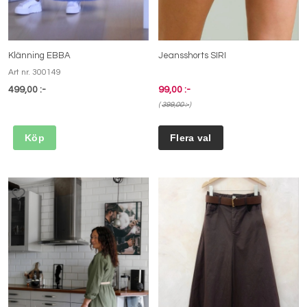
Klänning EBBA
Jeansshorts SIRI
Art nr. 300149
499,00 :-
99,00 :-
(
399,00 :-
)
Köp