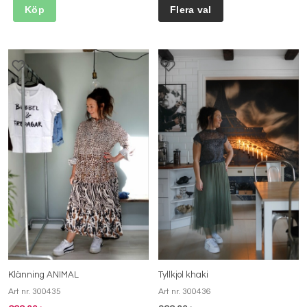
Köp
Klänning ANIMAL
Tyllkjol khaki
Art nr. 300435
Art nr. 300436