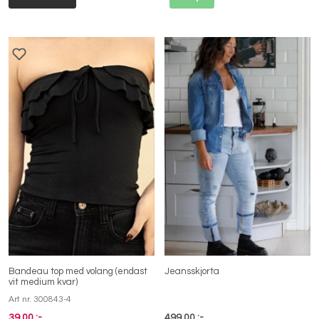
Bandeau top med volang (endast
Jeansskjorta
vit medium kvar)
Art nr. 300843-4
39,00 :-
499,00 :-