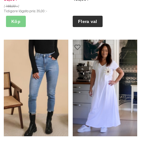
(
169,00 :-
)
Tidigare lägsta pris:
39,00 :-
Köp