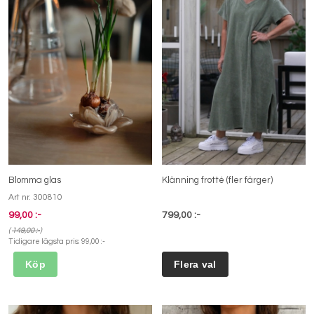
Blomma glas
Klänning frotté (fler färger)
Art nr. 300810
99,00 :-
799,00 :-
(
149,00 :-
)
Tidigare lägsta pris:
99,00 :-
Köp