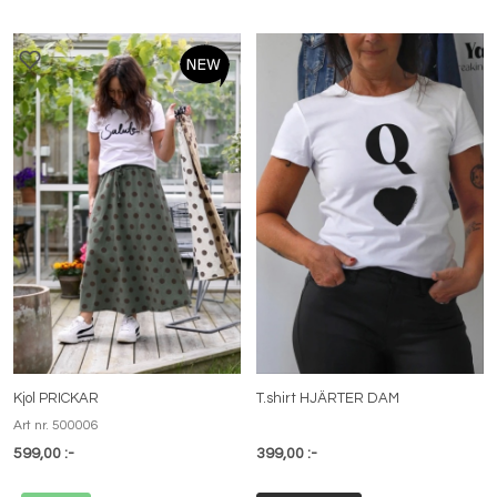
Kjol PRICKAR
T.shirt HJÄRTER DAM
Art nr. 500006
599,00 :-
399,00 :-