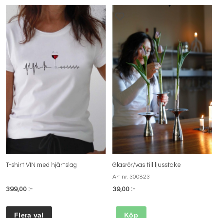
T-shirt VIN med hjärtslag
Glasrör/vas till ljusstake
Art nr. 300823
399,00 :-
39,00 :-
Köp