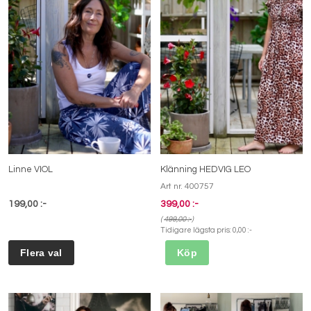
Linne VIOL
Klänning HEDVIG LEO
Art nr. 400757
199,00 :-
399,00 :-
(
499,00 :-
)
Tidigare lägsta pris:
0,00 :-
Köp