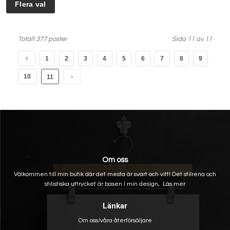
Totalt 377 poster
Sida 11 av 11
1
2
3
4
5
6
7
8
9
10
11
Om oss
Välkommen till min butik där det mesta är svart och vitt! Det stilrena och
stilistiska uttrycket är basen i min design,
Läs mer
Länkar
Om oss/våra återförsäljare