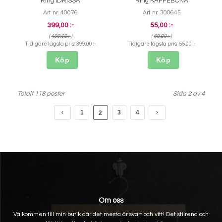
Ring IDRISSA
Ring KAFFEBÖNA
Art nr. 40076
Art nr. 300645
399,00 :-
55,00 :-
(
499,00 :-
)
(
69,00 :-
)
Tidigare lägsta pris:
399,00 :-
Tidigare lägsta pris:
55,00 :-
Köp
Köp
Totalt 118 poster
Sida 2 av 4
1
3
4
2
Om oss
Välkommen till min butik där det mesta är svart och vitt! Det stilrena och