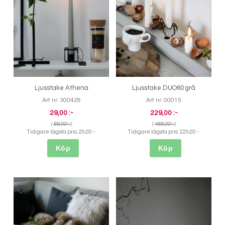
Ljusstake Athena
Ljusstake DUO60 grå
Art nr. 300428
Art nr. 00015
29,00 :-
229,00 :-
(
89,00 :-
)
(
469,00 :-
)
Tidigare lägsta pris:
29,00 :-
Tidigare lägsta pris:
229,00 :-
Köp
Köp