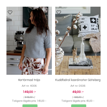
Kortärmad tröja
Kuddfodral koordinater Göteborg
Art nr. 4006
Art nr. 0506
149,00 :-
49,00 :-
(
549,00 :-
)
(
169,00 :-
)
Tidigare lägsta pris:
149,00 :-
Tidigare lägsta pris:
49,00 :-