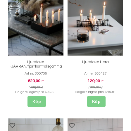
Ljusstake
Ljusstake Hera
FJÄRRAN/fjärrkontrollsgömma
Art nr. 300705
Art nr. 300427
629,00 :-
129,00 :-
(
899,00 :-
)
(
329,00 :-
)
Tidigare lägsta pris:
629,00 :-
Tidigare lägsta pris:
129,00 :-
Köp
Köp