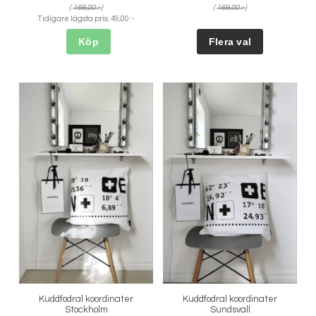
(
169,00 :-
)
(
169,00 :-
)
Tidigare lägsta pris:
49,00 :-
Köp
Kuddfodral koordinater
Kuddfodral koordinater
Stockholm
Sundsvall