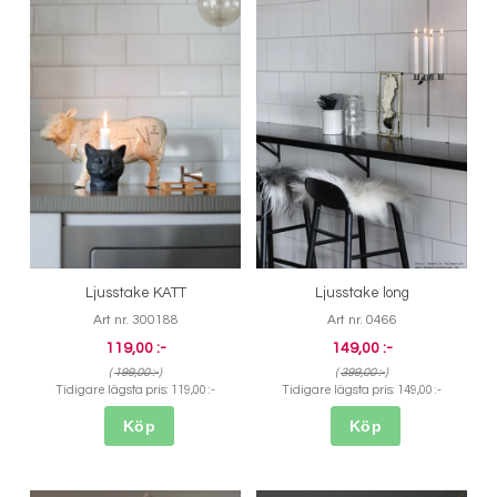
Ljusstake KATT
Ljusstake long
Art nr. 300188
Art nr. 0466
119,00 :-
149,00 :-
(
199,00 :-
)
(
399,00 :-
)
Tidigare lägsta pris:
119,00 :-
Tidigare lägsta pris:
149,00 :-
Köp
Köp