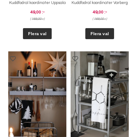
Kuddfodral koordinater Uppsala
Kuddfodral koordinater Varberg
49,00 :-
49,00 :-
(
169,00 :-
)
(
169,00 :-
)