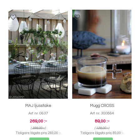
MAJ ljusstake
Mugg CROSS
Art nr. 0637
Art nr. 300864
269,00 :-
89,00 :-
(
399,00 :-
)
(
129,00 :-
)
Tidigare lägsta pris:
269,00 :-
Tidigare lägsta pris:
89,00 :-