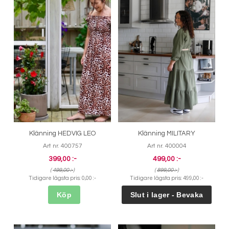
Klänning HEDVIG LEO
Klänning MILITARY
Art nr. 400757
Art nr. 400004
399,00 :-
499,00 :-
(
499,00 :-
)
(
899,00 :-
)
Tidigare lägsta pris:
0,00 :-
Tidigare lägsta pris:
499,00 :-
Köp