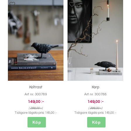
Koltrast
Korp
Art nr. 300789
Art nr. 300788
149,00 :-
149,00 :-
(
299,00 :-
)
(
399,00 :-
)
Tidigare lägsta pris:
149,00 :-
Tidigare lägsta pris:
149,00 :-
Köp
Köp