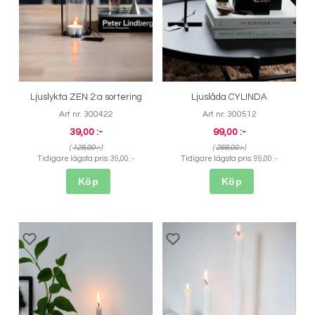
Ljuslykta ZEN 2:a sortering
Ljuslåda CYLINDA
Art nr. 300422
Art nr. 300512
39,00 :-
99,00 :-
(
129,00 :-
)
(
269,00 :-
)
Tidigare lägsta pris:
39,00 :-
Tidigare lägsta pris:
99,00 :-
Köp
Köp