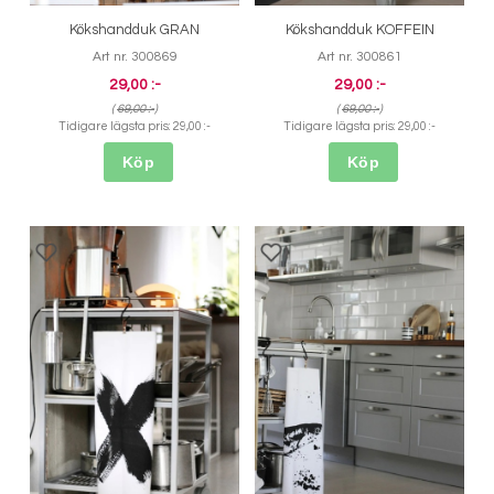
Kökshandduk GRAN
Kökshandduk KOFFEIN
Art nr. 300869
Art nr. 300861
29,00 :-
29,00 :-
(
69,00 :-
)
(
69,00 :-
)
Tidigare lägsta pris:
29,00 :-
Tidigare lägsta pris:
29,00 :-
Köp
Köp